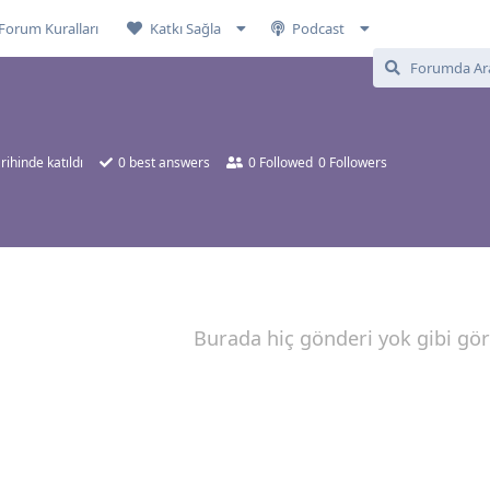
Forum Kuralları
Katkı Sağla
Podcast
rihinde katıldı
0
best answers
0
Followed
0
Followers
Burada hiç gönderi yok gibi gö