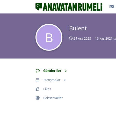
Bulent
B
24 Ara 2025
16 Kas 2021
ta
Gönderiler
0
Tartışmalar
0
Likes
Bahsetmeler