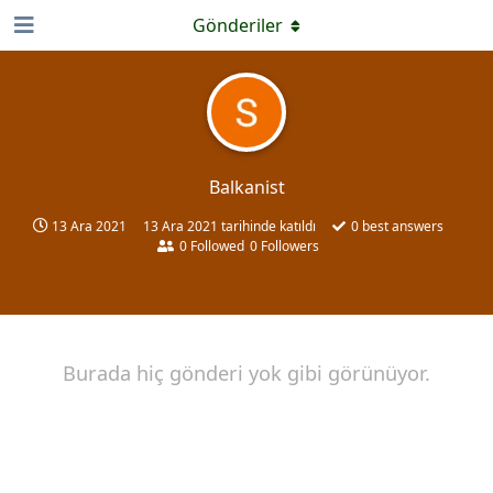
Gönderiler
Balkanist
13 Ara 2021
13 Ara 2021
tarihinde katıldı
0
best answers
0
Followed
0
Followers
Burada hiç gönderi yok gibi görünüyor.