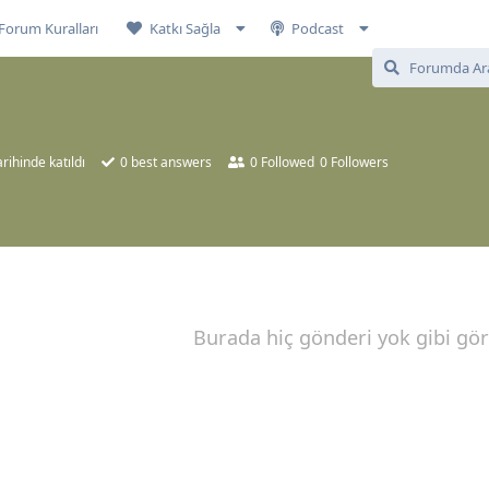
Forum Kuralları
Katkı Sağla
Podcast
rihinde katıldı
0
best answers
0
Followed
0
Followers
Burada hiç gönderi yok gibi gö