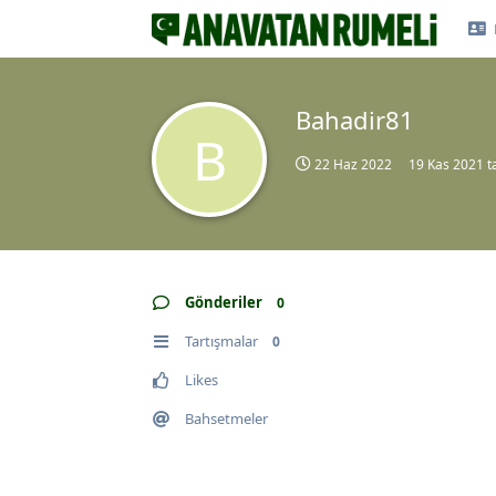
Bahadir81
B
22 Haz 2022
19 Kas 2021
ta
Gönderiler
0
Tartışmalar
0
Likes
Bahsetmeler