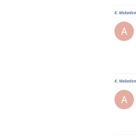
K. Makedony
A
K. Makedony
A