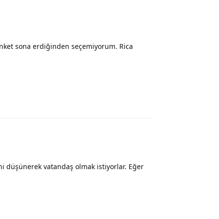
ket sona erdiğinden seçemiyorum. Rica
Yanıtla
eni düşünerek vatandaş olmak istiyorlar. Eğer
Yanıtla