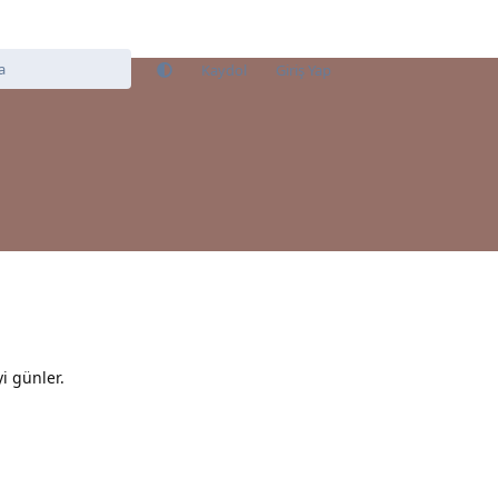
Kaydol
Giriş Yap
i günler.
Yanıtla