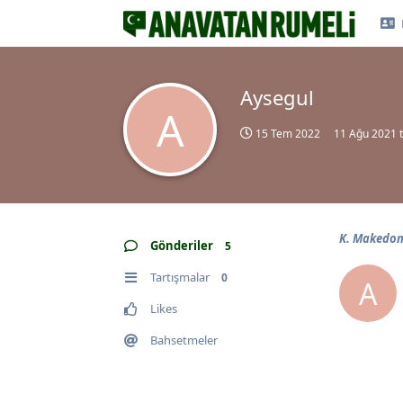
Aysegul
A
15 Tem 2022
11 Ağu 2021
t
K. Makedony
Gönderiler
5
Tartışmalar
0
A
Likes
Bahsetmeler