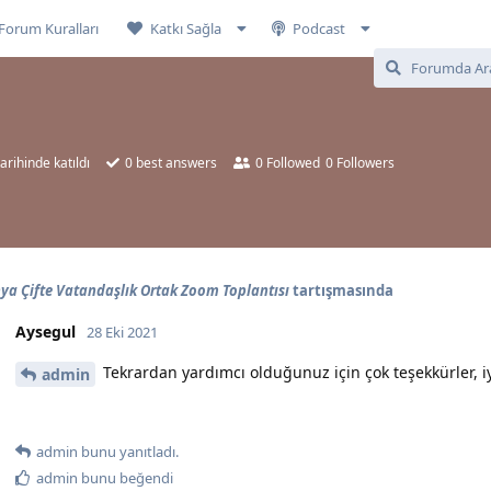
Forum Kuralları
Katkı Sağla
Podcast
arihinde katıldı
0
best answers
0
Followed
0
Followers
a Çifte Vatandaşlık Ortak Zoom Toplantısı
tartışmasında
Aysegul
28 Eki 2021
Tekrardan yardımcı olduğunuz için çok teşekkürler, iy
admin
admin
bunu yanıtladı.
admin
bunu beğendi