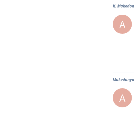
K. Makedony
A
Makedonya 
A