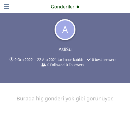
Gönderiler
A
AsliSu
9 Oca 2022
22 Ara 2021
tarihinde katıldı
0
best answers
0
Followed
0
Followers
Burada hiç gönderi yok gibi görünüyor.