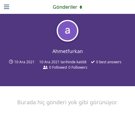
Gönderiler
Ahmetfurkan
10 Ara 2021
10 Ara 2021
tarihinde katıldı
0
best answers
0
Followed
0
Followers
Burada hiç gönderi yok gibi görünüyor.