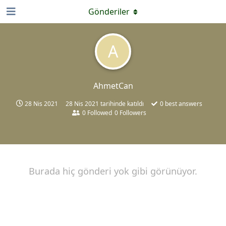
Gönderiler
A
AhmetCan
28 Nis 2021
28 Nis 2021
tarihinde katıldı
0
best answers
0
Followed
0
Followers
Burada hiç gönderi yok gibi görünüyor.