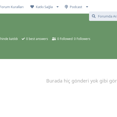
Forum Kuralları
Katkı Sağla
Podcast
hinde katıldı
0
best answers
0
Followed
0
Followers
Burada hiç gönderi yok gibi gö