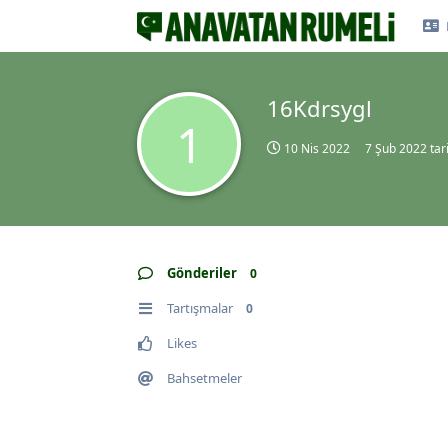
16Kdrsygl
1
10 Nis 2022
7 Şub 2022
tari
Gönderiler
0
Tartışmalar
0
Likes
Bahsetmeler