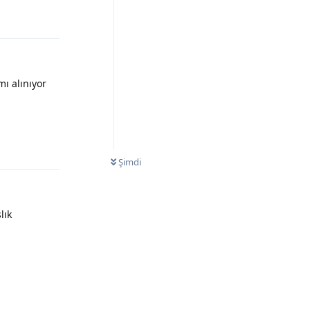
ı alınıyor
Yanıtla
Şimdi
lık
Yanıtla