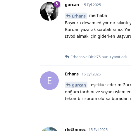
gurcan
15 Eyl 2025
merhaba
Erhans
Başvuru devam ediyor nir sıkıntı 
Burdan yazarak sorabilirsiniz. Y
İzvod almak için giderken Başvuru
Erhans
ve
Dicle75
bunu yanıtladı.
Erhans
15 Eyl 2025
E
teşekkür ederim Gürc
gurcan
doğum tarihini ve soyadı işlemler
tekrar bir sorum olursa buradan 
rfetSnmez
15 Eyl 2025