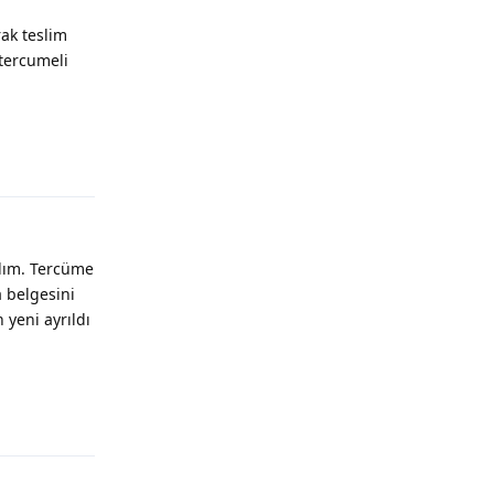
ak teslim
 tercumeli
Yanıtla
dım. Tercüme
 belgesini
 yeni ayrıldı
Yanıtla