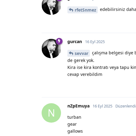
edebilirsiniz daha
rfetSnmez
gurcan
16 Eyl 2025
çalışma belgesi diye 
sevvar
de gerek yok.
Kira ise kira kontratı veya tapu 
cevap verebildim
nZpEmuya
16 Eyl 2025
Düzenlendi
N
turban
gear
gallows