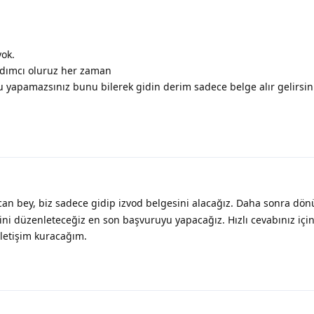
yok.
ardımcı oluruz her zaman
 yapamazsınız bunu bilerek gidin derim sadece belge alır gelirsin
an bey, biz sadece gidip izvod belgesini alacağız. Daha sonra dö
ini düzenleteceğiz en son başvuruyu yapacağız. Hızlı cevabınız için
iletişim kuracağım.