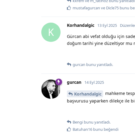
kxrem
ve
m_fatihoz
bunu yanıtladı
mustafagurcan
ve
Dicle75
bunu be
Korhandalgic
13 Eyl 2025
Düzenle
K
Gürcan abi vefat olduğu için sade
doğum tarihi yine düzeltiyor mu n
gurcan
bunu yanıtladı.
gurcan
14 Eyl 2025
mahkeme tespit 
Korhandalgic
başvurusu yaparken dilekçe ile b
Bengi
bunu yanıtladı.
Batuhan16
bunu beğendi