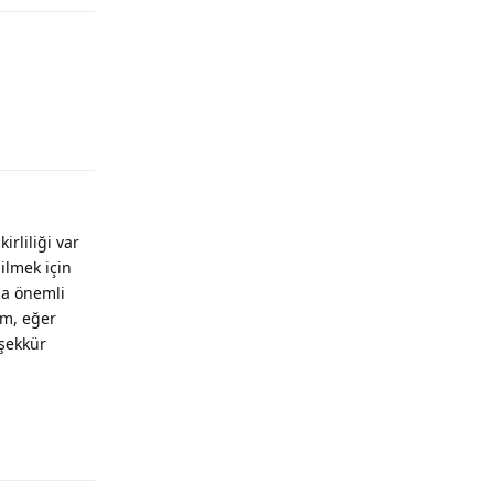
Yanıtla
rliliği var
ilmek için
ma önemli
im, eğer
şekkür
Yanıtla