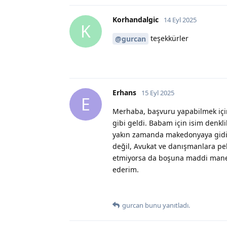
Korhandalgic
14 Eyl 2025
K
teşekkürler
@gurcan
Erhans
15 Eyl 2025
E
Merhaba, başvuru yapabilmek için 
gibi geldi. Babam için isim denk
yakın zamanda makedonyaya gidi
değil, Avukat ve danışmanlara p
etmiyorsa da boşuna maddi manevi
ederim.
gurcan
bunu yanıtladı.