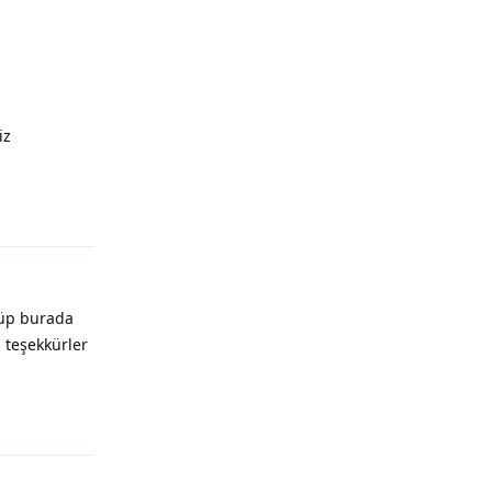
iz
Yanıtla
nüp burada
 teşekkürler
Yanıtla