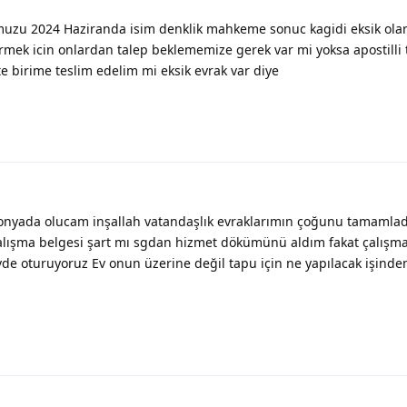
muzu 2024 Haziranda isim denklik mahkeme sonuc kagidi eksik olar
rmek icin onlardan talep beklememize gerek var mi yoksa apostilli
 birime teslim edelim mi eksik evrak var diye
ada olucam inşallah vatandaşlık evraklarımın çoğunu tamamla
alışma belgesi şart mı sgdan hizmet dökümünü aldım fakat çalışma
e oturuyoruz Ev onun üzerine değil tapu için ne yapılacak işinden