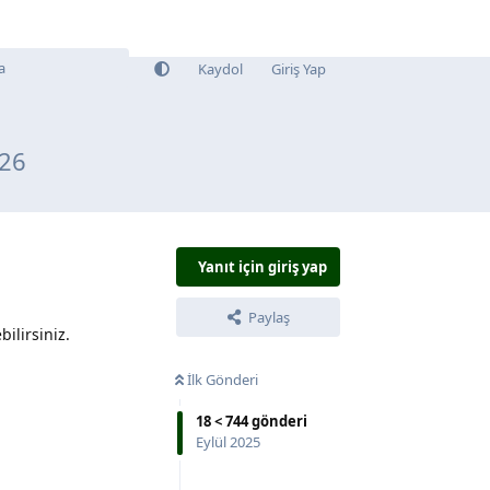
Kaydol
Giriş Yap
026
Yanıt için giriş yap
Paylaş
ilirsiniz.
İlk Gönderi
18
<
744
gönderi
Eylül 2025
Yanıtla