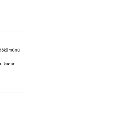
Yanıtla
t dökümünü
bu kadar
Yanıtla