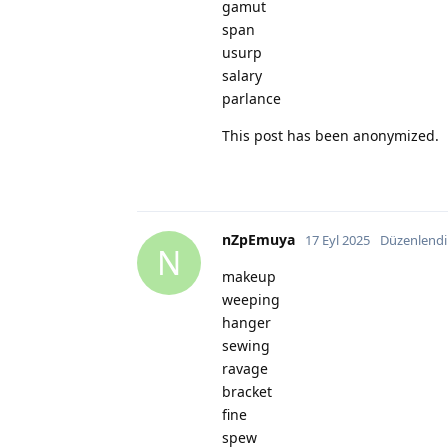
gamut
span
usurp
salary
parlance
This post has been anonymized.
nZpEmuya
17 Eyl 2025
Düzenlendi
N
makeup
weeping
hanger
sewing
ravage
bracket
fine
spew