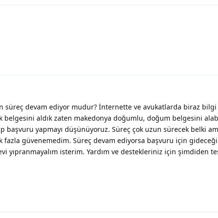
süreç devam ediyor mudur? İnternette ve avukatlarda biraz bilgi ki
lik belgesini aldık zaten makedonya doğumlu, doğum belgesini alab
p başvuru yapmayı düşünüyoruz. Süreç çok uzun sürecek belki a
ek fazla güvenemedim. Süreç devam ediyorsa başvuru için gideceğ
 yıpranmayalım isterim. Yardım ve destekleriniz için şimdiden te