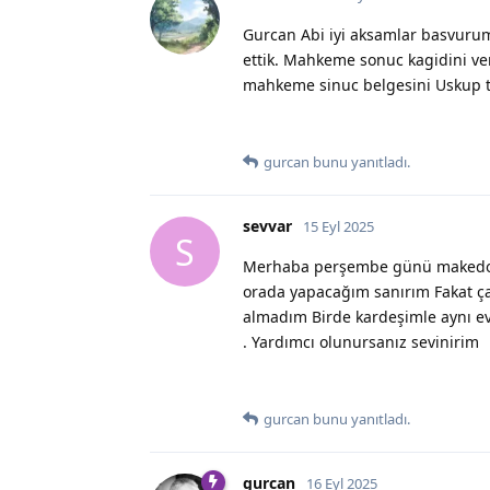
Gurcan Abi iyi aksamlar basvuru
ettik. Mahkeme sonuc kagidini ve
mahkeme sinuc belgesini Uskup te
gurcan
bunu yanıtladı.
sevvar
15 Eyl 2025
S
Merhaba perşembe günü makedony
orada yapacağım sanırım Fakat ç
almadım Birde kardeşimle aynı evd
. Yardımcı olunursanız sevinirim
gurcan
bunu yanıtladı.
gurcan
16 Eyl 2025