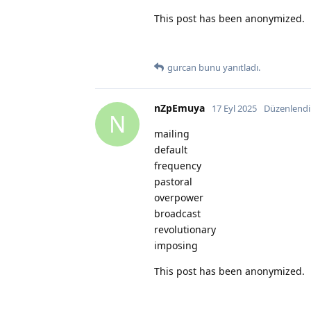
This post has been anonymized.
gurcan
bunu yanıtladı.
nZpEmuya
17 Eyl 2025
Düzenlendi
N
mailing
default
frequency
pastoral
overpower
broadcast
revolutionary
imposing
This post has been anonymized.