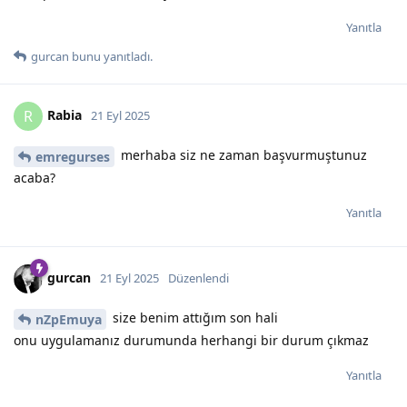
Yanıtla
gurcan
bunu yanıtladı.
Rabia
R
21 Eyl 2025
merhaba siz ne zaman başvurmuştunuz
emregurses
acaba?
Yanıtla
gurcan
21 Eyl 2025
Düzenlendi
size benim attığım son hali
nZpEmuya
onu uygulamanız durumunda herhangi bir durum çıkmaz
Yanıtla