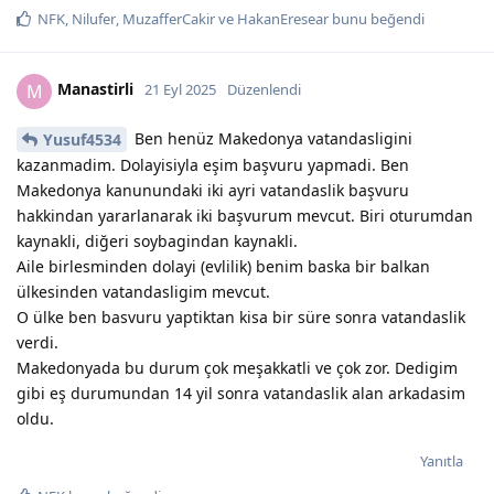
NFK
,
Nilufer
,
MuzafferCakir
ve
HakanEresear
bunu beğendi
Manastirli
M
21 Eyl 2025
Düzenlendi
Ben henüz Makedonya vatandasligini
Yusuf4534
kazanmadim. Dolayisiyla eşim başvuru yapmadi. Ben
Makedonya kanunundaki iki ayri vatandaslik başvuru
hakkindan yararlanarak iki başvurum mevcut. Biri oturumdan
kaynakli, diğeri soybagindan kaynakli.
Aile birlesminden dolayi (evlilik) benim baska bir balkan
ülkesinden vatandasligim mevcut.
O ülke ben basvuru yaptiktan kisa bir süre sonra vatandaslik
verdi.
Makedonyada bu durum çok meşakkatli ve çok zor. Dedigim
gibi eş durumundan 14 yil sonra vatandaslik alan arkadasim
oldu.
Yanıtla