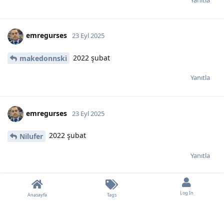
emregurses
23 Eyl 2025
2022 şubat
makedonnski
Yanıtla
emregurses
23 Eyl 2025
2022 şubat
Nilufer
Yanıtla
nZpEmuya
N
24 Eyl 2025
Düzenlendi
Log In
Anasayfa
Tags
worm