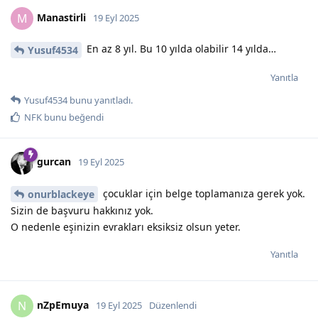
Manastirli
M
19 Eyl 2025
En az 8 yıl. Bu 10 yılda olabilir 14 yılda…
Yusuf4534
Yanıtla
Yusuf4534
bunu yanıtladı.
NFK
bunu beğendi
gurcan
19 Eyl 2025
çocuklar için belge toplamanıza gerek yok.
onurblackeye
Sizin de başvuru hakkınız yok.
O nedenle eşinizin evrakları eksiksiz olsun yeter.
Yanıtla
nZpEmuya
N
19 Eyl 2025
Düzenlendi