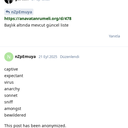
nZpEmuya
https://anavatanrumeli.org/d/478
Başlık altında mevcut güncel liste
Yanıtla
nZpEmuya
N
21 Eyl 2025
Düzenlendi
captive
expectant
virus
anarchy
sonnet
sniff
amongst
bewildered
This post has been anonymized.