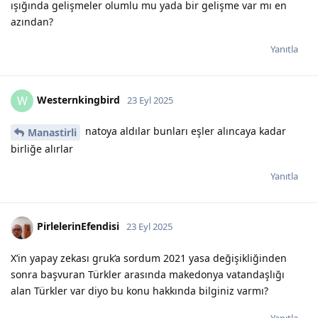
ışığında gelişmeler olumlu mu yada bir gelişme var mı en
azından?
Yanıtla
Westernkingbird
W
23 Eyl 2025
natoya aldılar bunları eşler alıncaya kadar
Manastirli
birliğe alırlar
Yanıtla
PirlelerinEfendisi
23 Eyl 2025
X’in yapay zekası gruk’a sordum 2021 yasa değişikliğinden
sonra başvuran Türkler arasında makedonya vatandaşlığı
alan Türkler var diyo bu konu hakkında bilginiz varmı?
Yanıtla