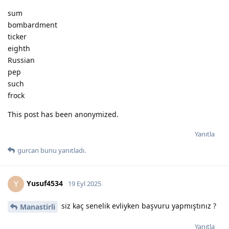
sum
bombardment
ticker
eighth
Russian
pep
such
frock
This post has been anonymized.
Yanıtla
gurcan
bunu yanıtladı.
Yusuf4534
Y
19 Eyl 2025
siz kaç senelik evliyken başvuru yapmıştınız ?
Manastirli
Yanıtla