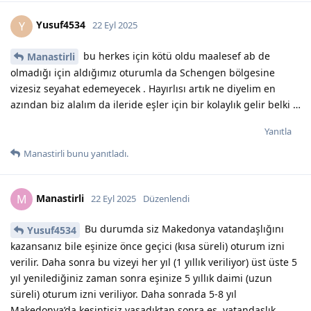
Yusuf4534
Y
22 Eyl 2025
bu herkes için kötü oldu maalesef ab de
Manastirli
olmadığı için aldığımız oturumla da Schengen bölgesine
vizesiz seyahat edemeyecek . Hayırlısı artık ne diyelim en
azından biz alalım da ileride eşler için bir kolaylık gelir belki …
Yanıtla
Manastirli
bunu yanıtladı.
Manastirli
M
22 Eyl 2025
Düzenlendi
Bu durumda siz Makedonya vatandaşlığını
Yusuf4534
kazansanız bile eşinize önce geçici (kısa süreli) oturum izni
verilir. Daha sonra bu vizeyi her yıl (1 yıllık veriliyor) üst üste 5
yıl yenilediğiniz zaman sonra eşinize 5 yıllık daimi (uzun
süreli) oturum izni veriliyor. Daha sonrada 5-8 yıl
Makedonya’da kesintisiz yaşadıktan sonra eş, vatandaşlık