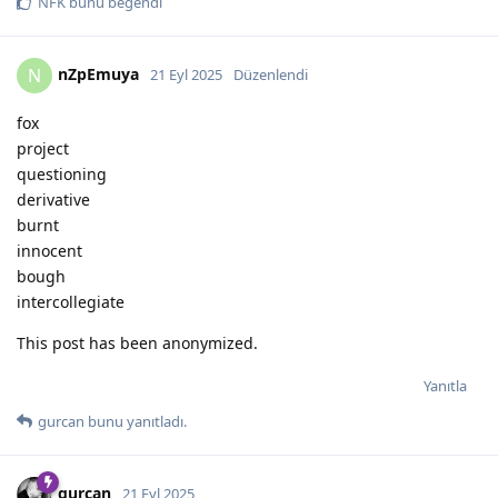
NFK
bunu beğendi
nZpEmuya
N
21 Eyl 2025
Düzenlendi
fox
project
questioning
derivative
burnt
innocent
bough
intercollegiate
This post has been anonymized.
Yanıtla
gurcan
bunu yanıtladı.
gurcan
21 Eyl 2025