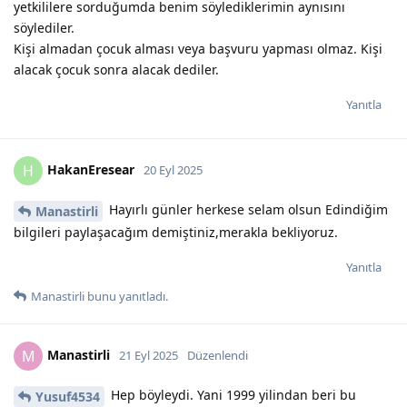
yetkililere sorduğumda benim söylediklerimin aynısını
söylediler.
Kişi almadan çocuk alması veya başvuru yapması olmaz. Kişi
alacak çocuk sonra alacak dediler.
Yanıtla
HakanEresear
H
20 Eyl 2025
Hayırlı günler herkese selam olsun Edindiğim
Manastirli
bilgileri paylaşacağım demiştiniz,merakla bekliyoruz.
Yanıtla
Manastirli
bunu yanıtladı.
Manastirli
M
21 Eyl 2025
Düzenlendi
Hep böyleydi. Yani 1999 yilindan beri bu
Yusuf4534