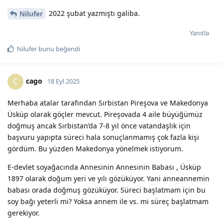
2022 şubat yazmıştı galiba.
Nilufer
Yanıtla
Nilufer
bunu beğendi
cago
C
18 Eyl 2025
Merhaba atalar tarafından Sırbistan Pireşova ve Makedonya
Üsküp olarak göçler mevcut. Pireşovada 4 aile büyüğümüz
doğmuş ancak Sırbistan’da 7-8 yıl önce vatandaşlık için
başvuru yapıpta süreci hala sonuçlanmamış çok fazla kişi
gördüm. Bu yüzden Makedonya yönelmek istiyorum.
E-devlet soyağacında Annesinin Annesinin Babası , Üsküp
1897 olarak doğum yeri ve yılı gözüküyor. Yani anneannemin
babası orada doğmuş gözüküyor. Süreci başlatmam için bu
soy bağı yeterli mi? Yoksa annem ile vs. mi süreç başlatmam
gerekiyor.