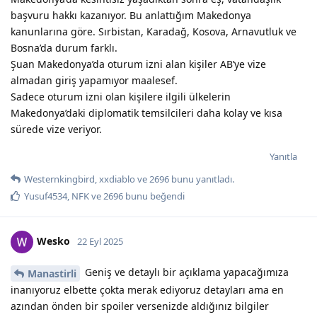
başvuru hakkı kazanıyor. Bu anlattığım Makedonya
kanunlarına göre. Sırbistan, Karadağ, Kosova, Arnavutluk ve
Bosna’da durum farklı.
Şuan Makedonya’da oturum izni alan kişiler AB’ye vize
almadan giriş yapamıyor maalesef.
Sadece oturum izni olan kişilere ilgili ülkelerin
Makedonya’daki diplomatik temsilcileri daha kolay ve kısa
sürede vize veriyor.
Yanıtla
Westernkingbird
,
xxdiablo
ve
2696
bunu yanıtladı.
Yusuf4534
,
NFK
ve
2696
bunu beğendi
Wesko
22 Eyl 2025
Geniş ve detaylı bir açıklama yapacağımıza
Manastirli
inanıyoruz elbette çokta merak ediyoruz detayları ama en
azından önden bir spoiler versenizde aldığınız bilgiler