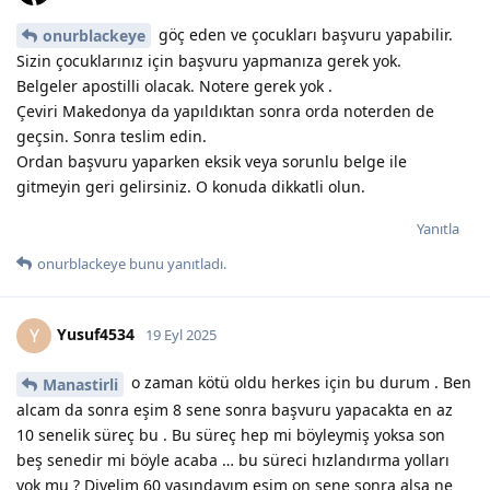
göç eden ve çocukları başvuru yapabilir.
onurblackeye
Sizin çocuklarınız için başvuru yapmanıza gerek yok.
Belgeler apostilli olacak. Notere gerek yok .
Çeviri Makedonya da yapıldıktan sonra orda noterden de
geçsin. Sonra teslim edin.
Ordan başvuru yaparken eksik veya sorunlu belge ile
gitmeyin geri gelirsiniz. O konuda dikkatli olun.
Yanıtla
onurblackeye
bunu yanıtladı.
Yusuf4534
Y
19 Eyl 2025
o zaman kötü oldu herkes için bu durum . Ben
Manastirli
alcam da sonra eşim 8 sene sonra başvuru yapacakta en az
10 senelik süreç bu . Bu süreç hep mi böyleymiş yoksa son
beş senedir mi böyle acaba … bu süreci hızlandırma yolları
yok mu ? Diyelim 60 yaşındayım eşim on sene sonra alsa ne