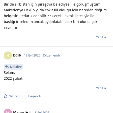
Bir de sırbistan için pireşova belediyesi ile görüşmüştüm.
Makedonya Üsküp yılda çok eski olduğu için nereden doğum
belgesini tedarik edebiliriz? Gerekli evrak listesiyle ilgili
başlığı inceledim ancak aydınlatabilecek biri olursa çok
sevinirim.
Yanıtla
bdrk
B
18 Eyl 2025
Düzenlendi
Nilufer
Selam,
2022 şubat
Yanıtla
Nilufer
bunu beğendi
Manastirli
M
18 Eyl 2025