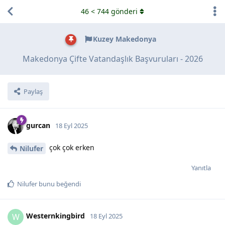
46
<
744
gönderi
Kuzey Makedonya
Makedonya Çifte Vatandaşlık Başvuruları - 2026
Paylaş
gurcan
18 Eyl 2025
çok çok erken
Nilufer
Yanıtla
Nilufer
bunu beğendi
Westernkingbird
W
18 Eyl 2025