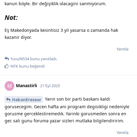
kanun böyle. Bir değişiklik olacagini sanmiyorum.
Not:
Eş Makedonyada kesintisiz 3 yil yasarsa o zamanda hak
kazanir diyor.
Yanıtla
Yusuf4534
bunu yanıtladı.
NFK
bunu beğendi
Manastirli
M
21 Eyl 2025
Yarın son bir parti baskanı kaldi
HakanEresear
gorusecegim. Gecen hafta ani program degisikligi nedeniyle
gorusme gerceklestiremedik. Yarinki gorusmeden sonra en
gec sali gunu foruma yazar sizleri mutlaka bilgilendiririm.
Yanıtla