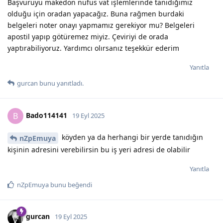
Başvuruyu makedon nufus vat işlemlerinde tanıdığımız
olduğu için oradan yapacağız. Buna rağmen burdaki
belgeleri noter onayı yapmamız gerekiyor mu? Belgeleri
apostil yapıp götüremez miyiz. Çeviriyi de orada
yaptırabiliyoruz. Yardımcı olırsanız teşekkür ederim
Yanıtla
gurcan
bunu yanıtladı.
Bado114141
B
19 Eyl 2025
köyden ya da herhangi bir yerde tanıdığın
nZpEmuya
kişinin adresini verebilirsin bu iş yeri adresi de olabilir
Yanıtla
nZpEmuya
bunu beğendi
gurcan
19 Eyl 2025